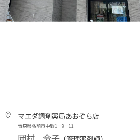
マエダ調剤薬局あおぞら店
青森県弘前市中野1－9－11
岡村 令子
（管理薬剤師）