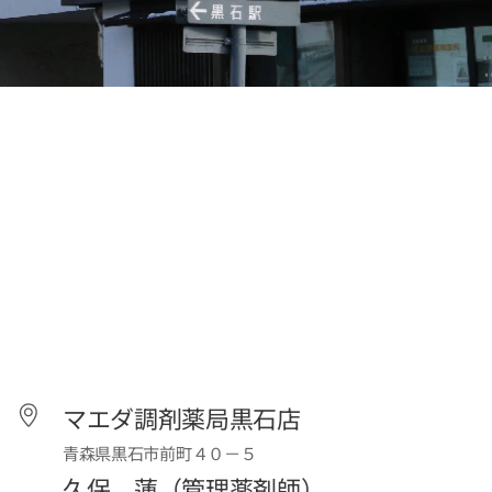
マエダ調剤薬局黒石店
青森県黒石市前町４０－５
久保 蓮（管理薬剤師）