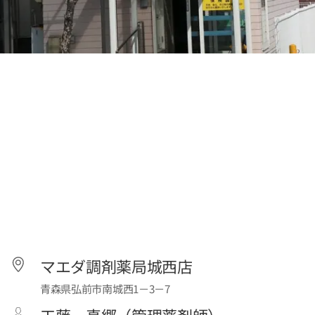
マエダ調剤薬局城西店
青森県弘前市南城西1－3－7
工藤 真郷（管理薬剤師）