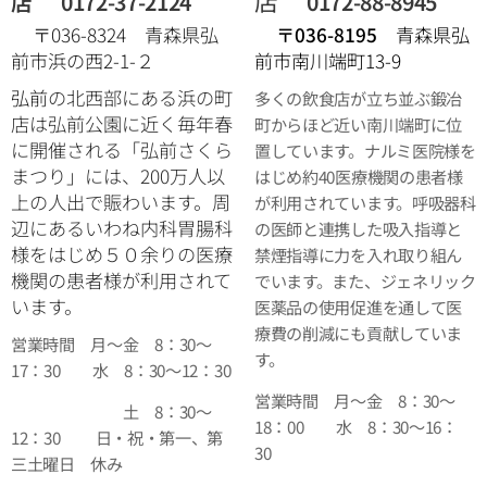
店
店
0172-37-2124
0172-88-8945
〒036-8324 青森県弘
〒036-8195
青森県弘
前市浜の西2-1-２
前市南川端町13-9
弘前
の北西部にある浜の町
多くの飲食店が立ち並ぶ鍛冶
店は弘前公園に近く毎年春
町からほど近い南川端町に位
に開催される「弘前さくら
置しています。ナルミ医院様を
まつり」には、200万人以
はじめ約40医療機関の患者様
上の人出で賑わいます。周
が利用されています。呼吸器科
辺にあるいわね内科胃腸科
の医師と連携した吸入指導と
様をはじめ５０余りの医療
禁煙指導に力を入れ取り組ん
機関の患者様が利用されて
でいます。また、ジェネリック
います。
医薬品の使用促進を通して医
療費の削減にも貢献していま
営業時間 月～金 8：30～
す。
17：30 水 8：30～12：30
営業時間 月～金 8：30～
土 8：30～
18：00 水 8：30～16：
12：30 日・祝・第一、第
30
三土曜日 休み