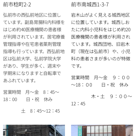
前市稔町2-2
前市南城西1-3-7
弘前市の西弘前地区に位置し
岩木山がよく見える城西地区
ています。副島胃腸科内科様を
に位置しています。城西しお
はじめ約40医療機関の患者様
たに内科小児科をはじめ約20
が利用されています。居宅療養
医療機関の患者様が利用され
管理指導や在宅患者薬剤管理
ています。城西団地、旧岩木
指導も行っています。西弘前地
町（現在は弘前市）や、小児
区は弘前大学、弘前学院大学
科の患者さまが多いのが特徴
があり、学生が多く、週末や
です。
学期末になりますと自転車で
営業時間 月～金 ９：００
あふれています。
～18：０0 日・祝 休み
営業時間 月～金 8：45～
木・土 ９：００～
18：00 日・祝 休み
12：45
土 8：45～12：45