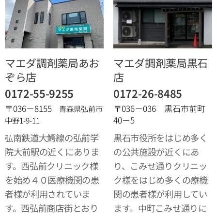
マエダ調剤薬局あお
マエダ調剤薬局黒石
ぞら店
店
0172-55-9255
0172-26-8485
〒036－8155
〒036－036 黒石
市前町
青森県弘前市
40－5
中野1-9-11
南鉄道大鰐線の弘前学
黒石市役所をはじめ多く
弘
院大前駅の近くにありま
の公共施設が近くにあ
す。西弘前クリニック様
り、こみせ通りクリニッ
を始め４０医療機関の患
ク様をはじめ多くの療機
者様が利用されていま
関の患者様が利用してい
す。西弘前商店街とおり
ます。中町こみせ通りに