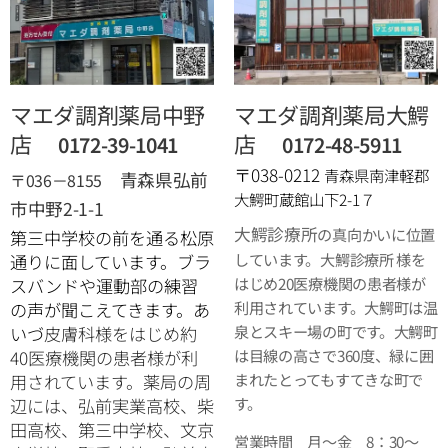
マエダ調剤薬局中野
マエダ調剤薬局大鰐
店
店
0172-39-1041
0172-48-5911
〒038-0212
青森県南津軽郡
青森県弘前
〒036－8155
大鰐町蔵館山下2-1７
市中野2-1-1
大鰐診療所
の真向かいに位置
第三中学校の前を通る松原
しています。大鰐診療所 様を
通りに面しています。ブラ
はじめ20医療機関の患者様が
スバンドや運動部の練習
利用されています。大鰐町は温
の声が聞こえてきます。あ
泉とスキー場の町です。大鰐町
いづ
皮膚科様をはじめ約
は目線の高さで360度、緑に囲
40医療機関の患者様が利
まれたとってもすてきな町で
用されています。薬局の周
す。
辺には、弘前実業高校、柴
田高校、第三中学校、文京
営業時間 月～金 8：30～