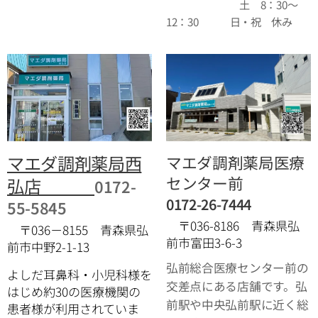
土 8：30～
12：30 日・祝 休み
マエダ調剤薬局西
マエダ調剤薬局医療
センター前
弘店
0172-
0172-26-7444
55-5845
〒036-8186 青森県弘
〒036－8155 青森県弘
前市富田3-6-3
前市中野2-1-13
弘前総合医療センター前の
よしだ耳鼻科・小児科様を
交差点にある店舗です。弘
はじめ約30の医療機関の
前駅や中央弘前駅に近く総
患者様が利用されていま