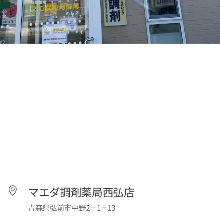
マエダ調剤薬局西弘店
青森県弘前市中野2－1－13