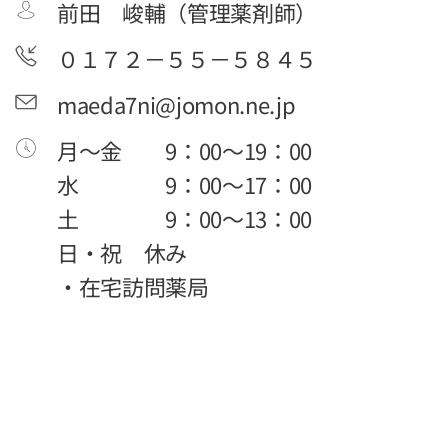
前田 峻輔
（管理薬剤師）
０１７２－５５－５８４５
maeda7ni@jomon.ne.jp
月～金 9：00～19：00
水 9：00～17：00
土 9：00～13：00
日・祝 休み
・在宅訪問薬局
マエダファーマシー 青森県弘前市稔町2－９ 0172－
38－5030
Powered by
Webnode