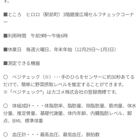
す。
■ところ ヒロロ（駅前町）3階健康広場セルフチェックコーナ
ー
■利用時間 午前9時～午後6時
■休業日 毎週火曜日、年末年始（12月29日～1月3日）
■測定できる機器
〇 ベジチェック（※）･･･手のひらをセンサーに約30秒あてる
だけで、簡単に野菜摂取レベルを推定することができます。
※「ベジチェック®」はカゴメ株式会社の登録商標です。
〇 体組成計・・・体脂肪率、脂肪量、除脂肪量、筋肉量、体水
分量、推定骨量、基礎代謝量、体内年齢、内臓脂肪レベル、脚
点、BMI、標準体重
〇 血圧計・・・最高血圧、最低血圧、脈拍数