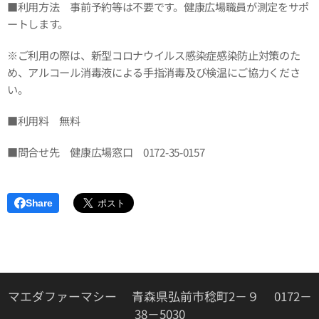
■利用方法 事前予約等は不要です。健康広場職員が測定をサポ
ートします。
※ご利用の際は、新型コロナウイルス感染症感染防止対策のた
め、アルコール消毒液による手指消毒及び検温にご協力くださ
い。
■利用料 無料
■問合せ先 健康広場窓口 0172-35-0157
Share
マエダファーマシー 青森県弘前市稔町2－９ 0172－
38－5030