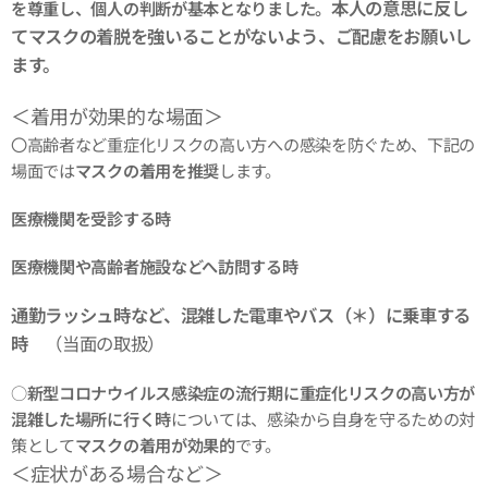
本人の意思に反し
を尊重し、個人の判断が基本となりました。
てマスクの着脱を強いることがないよう、ご配慮をお願いし
ます。
＜着用が効果的な場面＞
〇高齢者など重症化リスクの高い方への感染を防ぐため、下記の
場面では
マスクの着用を推奨
します。
医療機関を受診する時
医療機関や高齢者施設などへ訪問する時
通勤ラッシュ時など、混雑した電車やバス（＊）に乗車する
時
（当面の取扱）
○
新型コロナウイルス感染症の流行期に重症化リスクの高い方が
混雑した場所に行く時
については、感染から自身を守るための対
策として
マスクの着用が効果的
です。
＜症状がある場合など＞