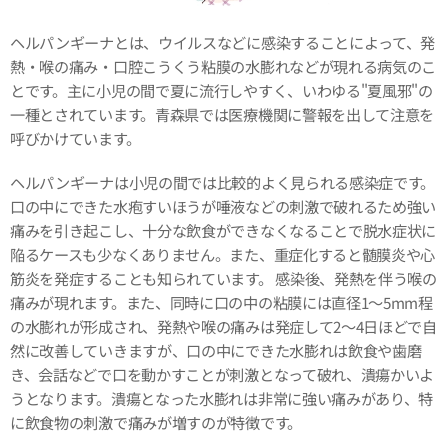
ヘルパンギーナとは、ウイルスなどに感染することによって、発
熱・喉の痛み・口腔こうくう粘膜の水膨れなどが現れる病気のこ
とです。主に小児の間で夏に流行しやすく、いわゆる"夏風邪"の
一種とされています。青森県では医療機関に警報を出して注意を
呼びかけています。
ヘルパンギーナは小児の間では比較的よく見られる感染症です。
口の中にできた水疱すいほうが唾液などの刺激で破れるため強い
痛みを引き起こし、十分な飲食ができなくなることで脱水症状に
陥るケースも少なくありません。また、重症化すると髄膜炎や心
筋炎を発症することも知られています。 感染後、発熱を伴う喉の
痛みが現れます。また、同時に口の中の粘膜には直径1～5mm程
の水膨れが形成され、発熱や喉の痛みは発症して2～4日ほどで自
然に改善していきますが、口の中にできた水膨れは飲食や歯磨
き、会話などで口を動かすことが刺激となって破れ、潰瘍かいよ
うとなります。潰瘍となった水膨れは非常に強い痛みがあり、特
に飲食物の刺激で痛みが増すのが特徴です。