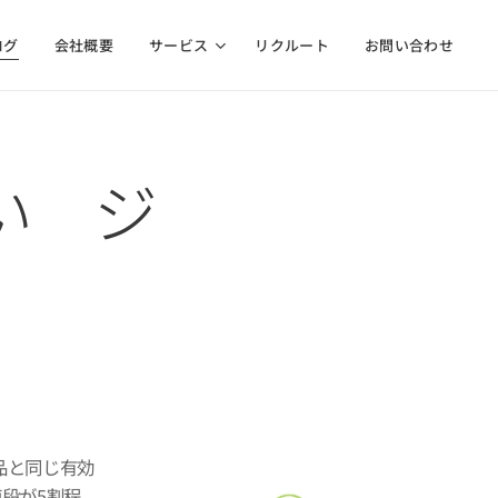
ログ
会社概要
サービス
リクルート
お問い合わせ
い ジ
品
品と同じ有効
段が5割程