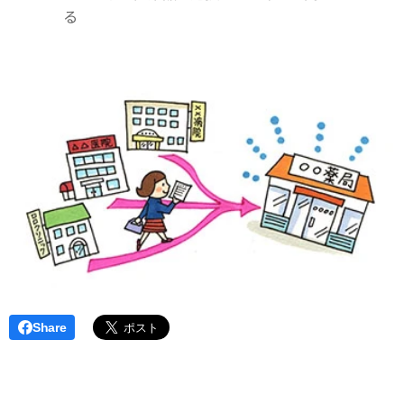
る
Share