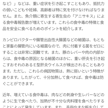
など）」などは、重い症状を引き起こすこともあり、抵抗力
の弱いこどもや妊婦、高齢者は特に気を付けなければなりま
せん。また、魚介類に寄生する寄生虫の「アニサキス」によ
る食中毒報告数が増えています。これらの食中毒の特徴と食
品を安全に食べるためのポイントを紹介します。
カンピロバクターや腸管出血性大腸菌などの細菌は、もとも
と家畜の腸管内にいる細菌なので、肉に付着する菌をゼロに
することは非常に困難です。また、豚のレバーや肉の内部か
らは、食中毒の原因となる細菌のほかに、重い肝炎を引き起
こすおそれのあるＥ型肝炎ウイルスが検出されることもあり
ます。ただし、これらの病因物質は、熱に弱いという特徴が
あります。したがって、十分加熱して食べれば、食中毒は防
ぐことができます。
近年、増えている食中毒は、肉などの刺身や生レバーなどの
ように生で食べたり、加熱が不十分な肉料理を食べたりする
ことによって発生しています。また、手指やまな板を介して