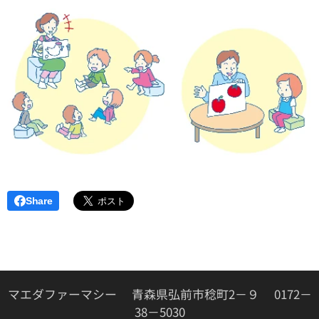
Share
マエダファーマシー 青森県弘前市稔町2－９ 0172－
38－5030