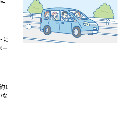
に
トに
ボー
約1
いな